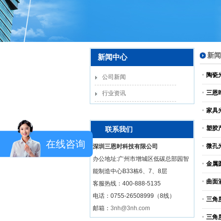
新闻
新闻中心
陶瓷
公司新闻
三恩
行业资讯
家具
塑胶
联系我们
在线咨询
微孔
深圳三恩时科技有限公司
办公地址:广州市增城区低碳总部园智
金属
能制造中心B33栋6、7、8层
曲面
客服热线：
400-888-5135
电话：0755-26508999（8线）
三角
邮箱：
3nh@3nh.com
三角