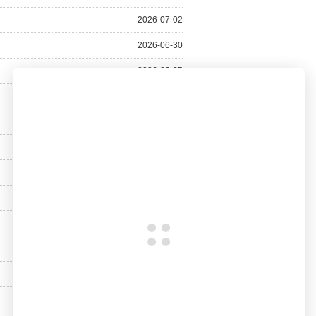
2026-07-02
2026-06-30
2026-06-25
2026-06-23
2026-06-16
2026-06-11
2026-06-09
2026-06-04
2026-06-02
2026-05-28
2026-05-26