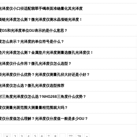
光泽度仪小口径适配翡翠手镯表面准确量化其光泽度
项链光泽度怎么测？微光泽度仪测水晶项链光泽度！
度GS和光泽度单位GU表示的是什么意思？
度怎么表示？光泽度的单位符号是什么？
垫片光泽度怎么测？金属垫片光泽度测量选微孔光泽度仪！
光泽度仪什么作用？微孔光泽度仪怎么选型？
径光泽度仪什么优势？光泽度仪测量孔径大好还是小好？
光泽度仪怎么选？微孔光泽度仪选型推荐
时三角度光泽度仪怎么选？NHG268三角度什么优势？
度仪测量光斑范围大测量量程范围就大吗？
度仪分度值怎么理解？光泽度仪分度值一般是多少GU？
2
3
4
5
6
7
8
...
77
78
»