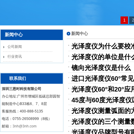
1
新闻中心
新闻中心
光泽度仪为什么要校
公司新闻
光泽度仪的单位是什
行业资讯
镜向光泽度仪是什么
进口光泽度仪60°常
联系我们
光泽度仪60°和20°
深圳三恩时科技有限公司
办公地址:广州市增城区低碳总部园智
45度与60度光泽度
能制造中心B33栋6、7、8层
光泽度仪测量弧面的
客服热线：
400-888-5135
电话：0755-26508999（8线）
光泽度仪的三个测量
邮箱：
3nh@3nh.com
光泽度仪品牌型号有