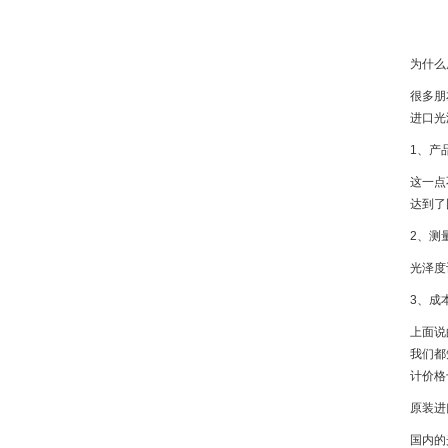
为什么
很多朋
进口光
1、产
这一点
达到了
2、测
光泽度
3、成
上面说
我们都
计价格
原装进
国内的