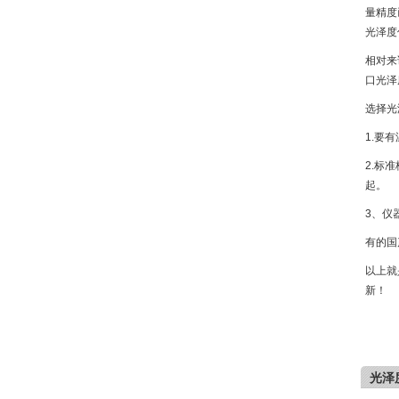
量精度
光泽度
相对来
口光泽
选择光
1.要
2.标
起。
3、仪
有的国
以上就
新！
光泽