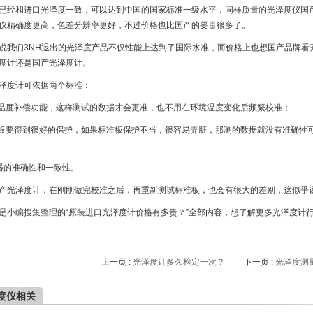
已经和进口光泽度一致，可以达到中国的国家标准一级水平，同样质量的光泽度仪国产
仪精确度更高，色差分辨率更好，不过价格也比国产的要贵很多了。
说我们3NH退出的光泽度产品不仅性能上达到了国际水准，而价格上也想国产品牌看
度计还是国产光泽度计。
泽度计可依据两个标准：
有温度补偿功能，这样测试的数据才会更准，也不用在环境温度变化后频繁校准；
准板要得到很好的保护，如果标准板保护不当，很容易弄脏，那测的数据就没有准确性
器的准确性和一致性。
产光泽度计，在刚刚做完校准之后，再重新测试标准板，也会有很大的差别，这似乎
是小编搜集整理的“原装进口光泽度计价格有多贵？”全部内容，想了解更多光泽度计
上一页 :
光泽度计多久检定一次？
下一页 :
光泽度测
度仪相关