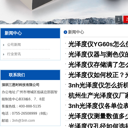
1
新闻中心
新闻中心
光泽度仪YG60s怎么
公司新闻
光泽度仪器与测色仪
行业资讯
光泽度仪存储满了怎
光泽度仪如何校正？
联系我们
3nh光泽度仪怎么折
深圳三恩时科技有限公司
办公地址:广州市增城区低碳总部园智
杭州生产光泽度仪厂
能制造中心B33栋6、7、8层
3nh光泽度仪各单位
客服热线：
400-888-5135
电话：0755-26508999（8线）
光泽度仪测量数值多
邮箱：
3nh@3nh.com
光泽度仪孔径如何选