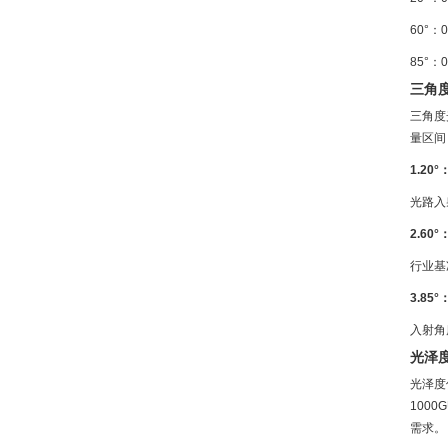
60°
85°
三角
三角度
量区间
1.20
光路入
2.60
行业基
3.85
入射角
光泽
光泽度
100
需求。