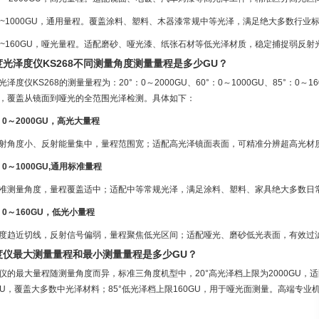
：0~1000GU，通用量程。覆盖涂料、塑料、木器漆常规中等光泽，满足绝大多数行业
：0~160GU，哑光量程。适配磨砂、哑光漆、纸张石材等低光泽材质，稳定捕捉弱反
度光泽度仪KS268不同测量角度测量量程是多少GU？
光泽度仪KS268的测量量程为：20°：0～2000GU、60°：0～1000GU、85°：
，覆盖从镜面到哑光的全范围光泽检测。具体如下：
°：0～2000GU，高光大量程
射角度小、反射能量集中，量程范围宽；适配高光泽镜面表面，可精准分辨超高光材
°：0～1000GU,通用标准量程
准测量角度，量程覆盖适中；适配中等常规光泽，满足涂料、塑料、家具绝大多数日
°：0～160GU，低光小量程
度趋近切线，反射信号偏弱，量程聚焦低光区间；适配哑光、磨砂低光表面，有效过
度仪最大测量量程和最小测量量程是多少GU？
仪的最大量程随测量角度而异，标准三角度机型中，20°高光泽档上限为2000GU，适
0GU，覆盖大多数中光泽材料；85°低光泽档上限160GU，用于哑光面测量。高端专业