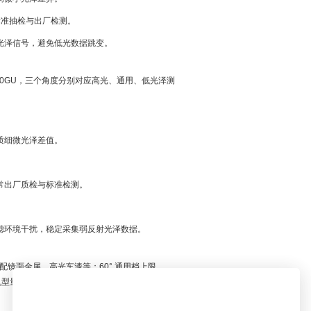
标准抽检与出厂检测。
射光泽信号，避免低光数据跳变。
0～160GU，三个角度分别对应高光、通用、低光泽测
质细微光泽差值。
常出厂质检与标准检测。
滤环境干扰，稳定采集弱反射光泽数据。
配镜面金属、高光车漆等；60° 通用档上限
机型量程可扩展至3000 GU，满足特殊高光泽场景