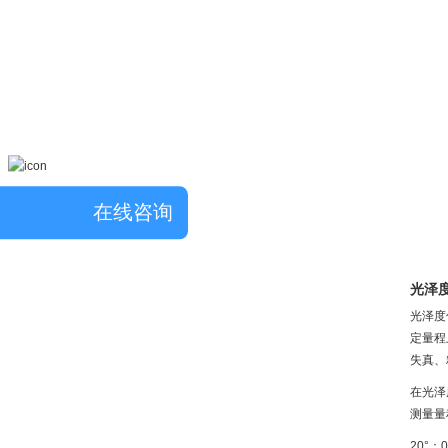
在线咨询
光泽
光泽度
定量程
失真、
在光泽
测量量
20°