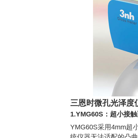
三恩时微孔光泽度
1.YMG60S：超小
YMG60S采用4m
统仪器无法适配的凸曲