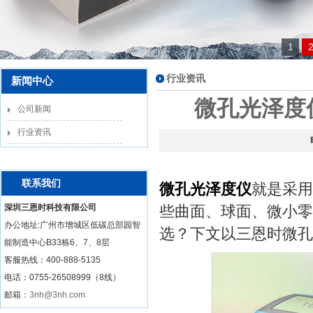
1
行业资讯
新闻中心
微孔光泽度
公司新闻
行业资讯
联系我们
微孔光泽度仪
就是采用
深圳三恩时科技有限公司
些曲面、球面、微小零
办公地址:广州市增城区低碳总部园智
选？下文以三恩时微孔
能制造中心B33栋6、7、8层
客服热线：
400-888-5135
电话：0755-26508999（8线）
邮箱：
3nh@3nh.com