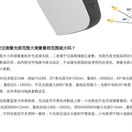
度仪测量光斑范围大测量量程范围就大吗？
斑大小和测量量程并无直接关联，二者属于仪器两项独立参数。光斑代表光线采样区
数值区间，由内部光学电路与算法设定，不会随光斑面积改变而同步变化。测量光斑
计参数。
时光泽度仪为例，例如YG268，20°角光斑为9×10mm、量程0～2000GU；60°角光斑9
8m、量程仅0～160GU。可见光斑最大的85°角度，量程反而最小；光斑中等的20
度、光学系统与电路参数设定。
仅能覆盖更大待测表面，无法提升可测光泽数值上限；小光斑也不会压缩测量量程。例如HG
0S光斑同样9×15mm，量程却缩小到0～200GU。而NHG60M为微小光斑2×3mm，
，不同光斑也可共用同一量程；大光斑仅适合大面积平整表面，小光斑用于细小或曲