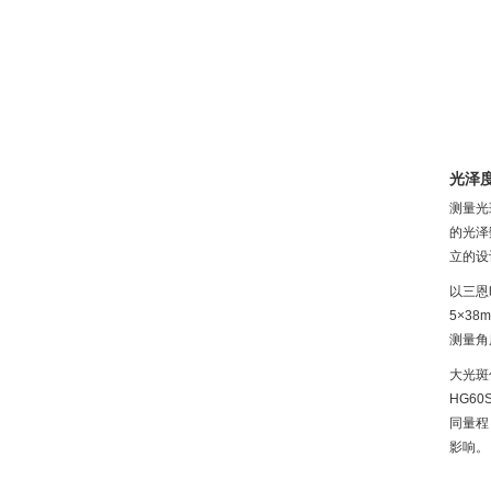
光泽
测量光
的光泽
立的设
以三恩
5×3
测量角
大光斑
HG6
同量程
影响。