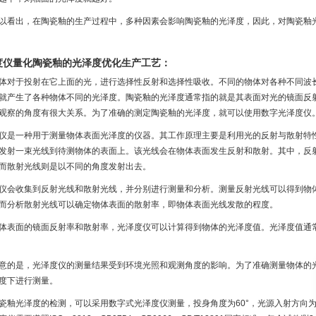
以看出，在陶瓷釉的生产过程中，多种因素会影响陶瓷釉的光泽度，因此，对陶瓷釉
度仪量化陶瓷釉的光泽度优化生产工艺：
体对于投射在它上面的光，进行选择性反射和选择性吸收。不同的物体对各种不同波
就产生了各种物体不同的光泽度。陶瓷釉的光泽度通常指的就是其表面对光的镜面反
观察的角度有很大关系。为了准确的测定陶瓷釉的光泽度，就可以使用数字光泽度仪
仪是一种用于测量物体表面光泽度的仪器。其工作原理主要是利用光的反射与散射特
发射一束光线到待测物体的表面上。该光线会在物体表面发生反射和散射。其中，反
而散射光线则是以不同的角度发射出去。
仪会收集到反射光线和散射光线，并分别进行测量和分析。测量反射光线可以得到物
而分析散射光线可以确定物体表面的散射率，即物体表面光线发散的程度。
体表面的镜面反射率和散射率，光泽度仪可以计算得到物体的光泽度值。光泽度值通常在
意的是，光泽度仪的测量结果受到环境光照和观测角度的影响。为了准确测量物体的
度下进行测量。
瓷釉光泽度的检测，可以采用数字式光泽度仪测量，投身角度为60°，光源入射方向