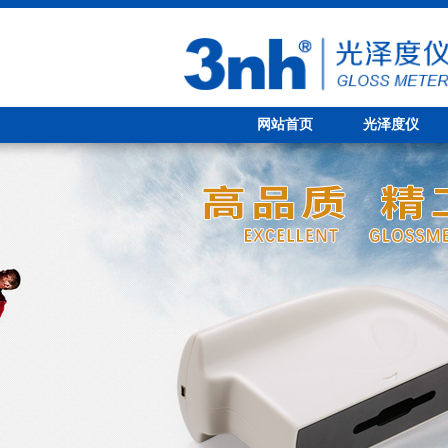
网站首页
光泽度仪