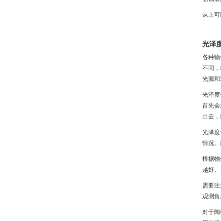
从上可
光泽
各种物
不同，
光源和
光泽度
首先会
出去，
光泽度
情况。
根据物
越好。
需要注
观测角
对于陶