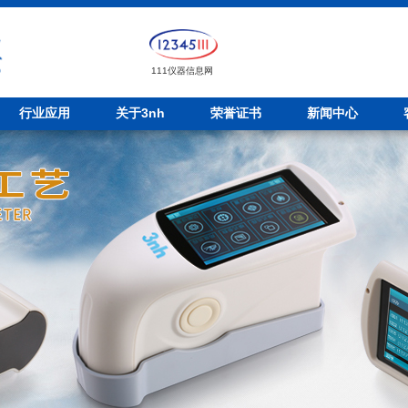
111仪器信息网
行业应用
关于3nh
荣誉证书
新闻中心