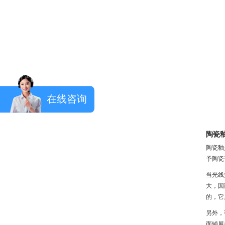
在线咨询
陶瓷
陶瓷釉
予陶瓷
当光线
大，因
的，它
另外，
面铺展