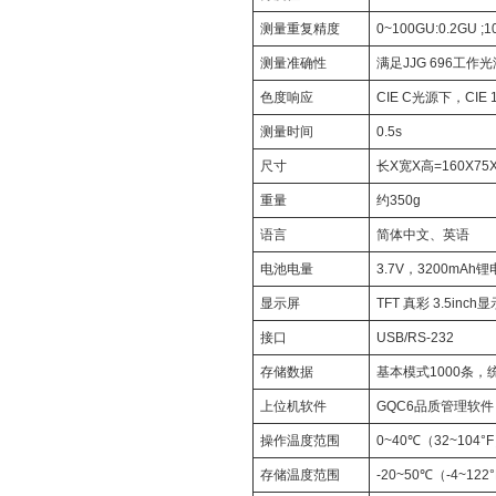
测量重复精度
0~100GU:0.2GU ;
测量准确性
满足JJG 696工作
色度响应
CIE C光源下，CIE 
测量时间
0.5s
尺寸
长X宽X高=160X75
重量
约350g
语言
简体中文、英语
电池电量
3.7V，3200mA
显示屏
TFT 真彩 3.5in
接口
USB/RS-232
存储数据
基本模式1000条，
上位机软件
GQC6品质管理软
操作温度范围
0~40℃（32~104°
存储温度范围
-20~50℃（-4~122