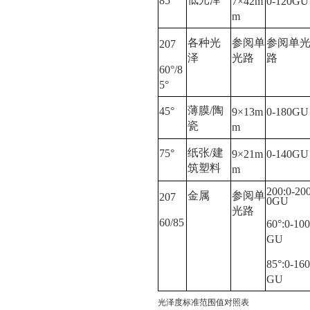
85°
7×42m
0-120GU
m
各种光
参阅单
参阅单
207
泽
光路
路
60°/8
5°
薄膜/陶
45°
9×13m
0-180GU
瓷
m
纸张/建
75°
9×21m
0-140GU
筑塑料
m
200:0-20
金属
参阅单
207
0GU
光路
60/85
60°:0-10
GU
85°:0-160
GU
光泽度标准范围值对照表