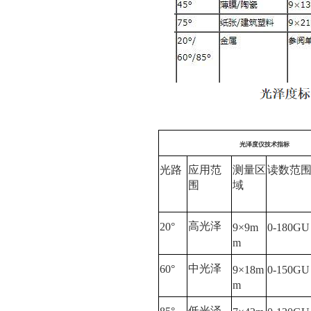
光泽度仪技术指标
光路
应用范
测量区
读数范
围
域
高光泽
20°
9×9m
0-180GU
m
中光泽
60°
9×18m
0-150GU
m
低光泽