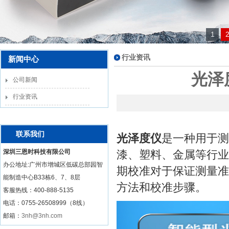
1
行业资讯
新闻中心
光泽
公司新闻
行业资讯
联系我们
光泽度仪
是一种用于测
深圳三恩时科技有限公司
漆、塑料、金属等行业
办公地址:广州市增城区低碳总部园智
期校准对于保证测量准
能制造中心B33栋6、7、8层
方法和校准步骤。
客服热线：
400-888-5135
电话：0755-26508999（8线）
邮箱：
3nh@3nh.com