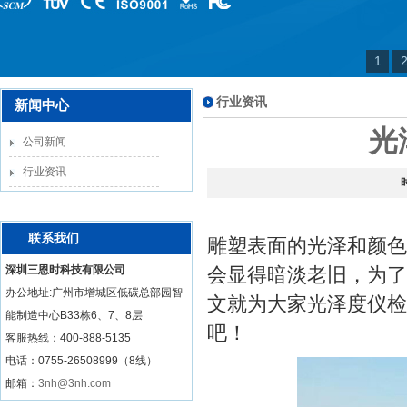
1
行业资讯
新闻中心
光
公司新闻
行业资讯
联系我们
雕塑表面的光泽和颜色
深圳三恩时科技有限公司
会显得暗淡老旧，为了
办公地址:广州市增城区低碳总部园智
文就为大家光泽度仪检
能制造中心B33栋6、7、8层
吧！
客服热线：
400-888-5135
电话：0755-26508999（8线）
邮箱：
3nh@3nh.com