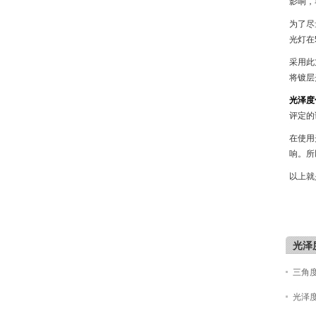
影响，
为了尽
光灯在
采用此
将镀层
光泽度
评定的
在使用
响。所
以上就
光泽
三角
光泽