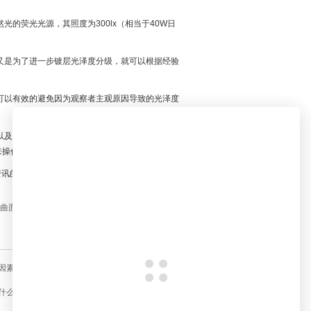
的荧光光源，其照度为300lx（相当于40W日
又是为了进一步镀层光泽度分级，就可以根据经验
可以有效的避免因为观察者主观原因导致的光泽度
以及光泽度仪标准板精准度都会对测量结果造成影
来操作。
资讯的用户，可以关注我们的后续更新！
曲面有什么好的办法？
因素及测定方法
什么？怎么测量？