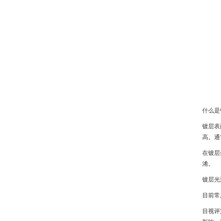
什么是
镀层表
高。通
在镀层
淆。
镀层光
目前常
目视评