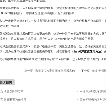
容易产生干扰而造成评定结果的误差。
量避免各种影响，从长期实践中得到的经验，规定受检环境的光源为自然光或接近自然光
500mm出的照度），以防止光源色泽和照度不合产生的影响。
方法评定镀层光泽度时，一般以是否达到镜面光泽为依据，分为合格和不合格两类，
光泽度分为四级。
仪
检测法在测量结果的评定上会更加准确，这是一种采用光学法客观测量的方式，它
误差；并且以数值的方式呈现，用户可以更加轻松的判定产品光泽度的差异。
光泽度仪检测镀层光泽时，镀层样板是否平整、测量光源是否一致，选择的测量角度
以，用户在使用仪器检定镀层表面光泽度时，就需要按照《
3nh光泽度仪使用方法
》
是小编搜集整理的“镀层表面光泽度的测定方法”全部内容，想了解更多光泽度仪行业
上一页 :
光泽度仪检定良渚文化玉器真伪
下一页 :
光泽度计测
度仪相关
度光泽度仪拆卸方式
水性氟涂料光泽影响
度仪测量玉石的光泽度
高光和哑光的区别是