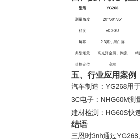
型号
YG268
测量角度
20°/60°/85°
精度
±0.2GU
屏幕
2.3英寸黑白屏
典型场景
高光泽金属、陶瓷
精
价格定位
高端
五、行业应用案例
汽车制造：YG268
3C电子：NHG60
建材检测：HG60S
结语
三恩时3nh通过YG2