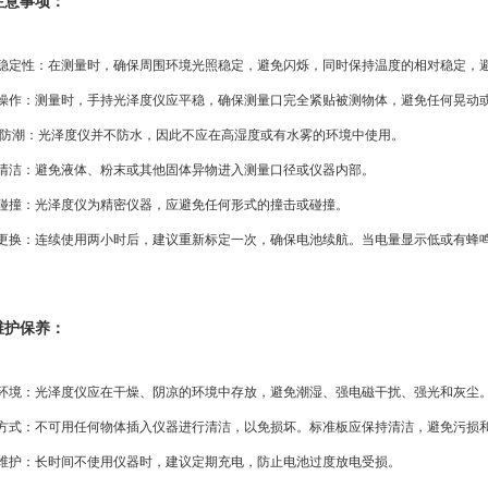
注意事项：
境稳定性：在测量时，确保周围环境光照稳定，避免闪烁，同时保持温度的相对稳定，
确操作：测量时，手持光泽度仪应平稳，确保测量口完全紧贴被测物体，避免任何晃动
防水防潮：光泽
度
仪并不防水，因此不应在高湿度或有水雾的环境中使用。
持清洁：避免液体、粉末或其他固体异物进入测量口径或仪器内部。
免碰撞：光泽
度
仪为精密仪器，应避免任何形式的撞击或碰撞。
池更换：连续使用两小时后，建议重新标定一次，确保电池续航。当电量显示低或有蜂
维护保养：
存环境：光泽
度
仪应在干燥、阴凉的环境中存放，避免潮湿、强电磁干扰、强光和灰尘
洁方式：不可用任何物体插入仪器进行清洁，以免损坏。标准板应保持清洁，避免污损
池维护：长时间不使用仪器时，建议定期充电，防止电池过度放电受损。