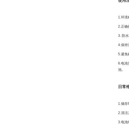
使用
1.环
2.正
3. 
4.保
5.避
6.电
池。
日常
1.储
2.清
3.电