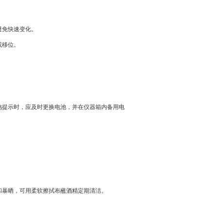
避免快速变化。
或移位。
鸣提示时，应及时更换电池，并在仪器箱内备用电
。
和暴晒，可用柔软擦拭布蘸酒精定期清洁。