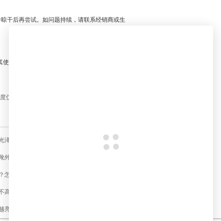
洁并晾干后再尝试。如问题持续，请联系经销商或生
其使用寿命，为各行业用户提供更持久、更可靠的
度仪的校准方法
光泽度
靴外观光泽
？怎样评定？
不高？
越亮吗？