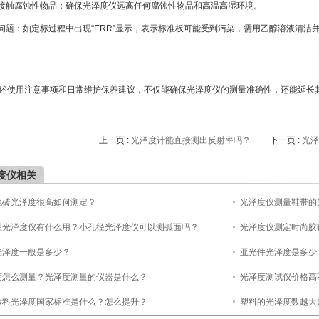
免接触腐蚀性物品：确保光泽
度
仪远离任何腐蚀性物品和高温高湿环境。
标问题：如定标过程中出现“ERR”显示，表示标准板可能受到污染，需用乙醇溶液清
述使用注意事项和日常维护保养建议，不仅能确保光泽
度
仪的测量准确性，还能延长
上一页 :
光泽度计能直接测出反射率吗？
下一页 :
光泽
度仪相关
地砖光泽度很高如何测定？
光泽度仪测量鞋带的
径光泽度仪有什么用？小孔径光泽度仪可以测弧面吗？
光泽度仪测定时尚胶
光泽度一般是多少？
亚光件光泽度是多少
度怎么测量？光泽度测量的仪器是什么？
光泽度测试仪价格高
涂料光泽度国家标准是什么？怎么提升？
塑料的光泽度数越大