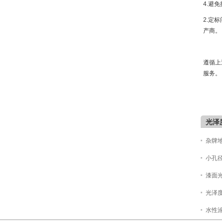
4.避
2.定
产商。
遵循上
服务。
光泽
杂牌
小孔
漆面
光泽
水性