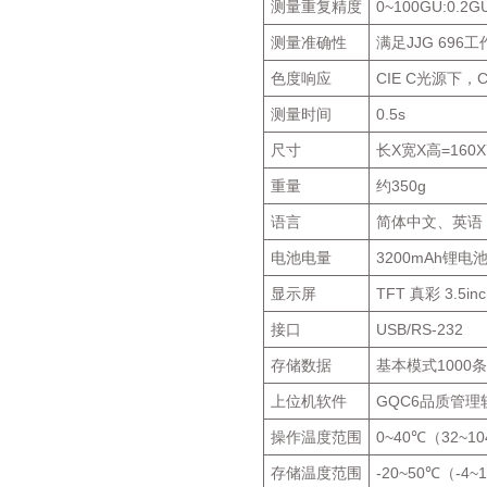
测量重复精度
0~100GU:0.2G
测量准确性
满足JJG 69
色度响应
CIE C光源下，C
测量时间
0.5s
尺寸
长X宽X高=160X
重量
约350g
语言
简体中文、英语
电池电量
3200mAh锂电
显示屏
TFT 真彩 3.
接口
USB/RS-232
存储数据
基本模式1000
上位机软件
GQC6品质管
操作温度范围
0~40℃（32~10
存储温度范围
-20~50℃（-4~