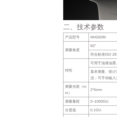
二、技术参数
产品型号
NHG60M
60°
测量角度
符合标准ISO 281
可用于油漆油墨
特性
基本测量、统计
况；可手动输入
测量光斑（m
2*4mm
m）
测量量程
0~1000GU
分度值
0.1GU