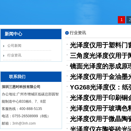
1
行业资讯
新闻中心
光泽度仪用于塑料门
公司新闻
三角度光泽度仪用于
行业资讯
镜面光泽度的形成原
光泽度仪用于金油墨
联系我们
YG268光泽度仪：
深圳三恩时科技有限公司
办公地址:广州市增城区低碳总部园智
光泽度仪用于印刷铜
能制造中心B33栋6、7、8层
光泽度仪用于玻璃色
客服热线：
400-888-5135
电话：0755-26508999（8线）
光泽度仪用于微晶陶
邮箱：
3nh@3nh.com
光泽度仪在陶瓷砖光