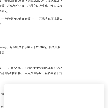
度，使釉层的反射变成散射或漫反射，光线通过不
高温下坯体组分之间，坯釉之间产生化学反应放出
生变化。
。一定数量的杂质在高温下往往不易溶解而以晶体
率。
组织。釉溶液的粘度略大于2000泊。釉的膨胀
釉层。
洗加工，提高纯度。对釉料中那些加热体积变化较
当提高釉料的细度，采用熔块釉时，釉料中的石英
止挥发，获得无气泡、无结晶、无分相、均质透明
的朋友，可以继续关注我们平台的后续更新！