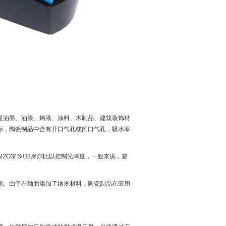
是油墨、油漆、烤漆、涂料、木制品、建筑装饰材
标，陶瓷制品中含有开口气孔或闭口气孔，吸水率
3/ SiO2摩尔比以控制光泽度，一般来说，要
面。由于在釉面添加了纳米材料，陶瓷制品在应用