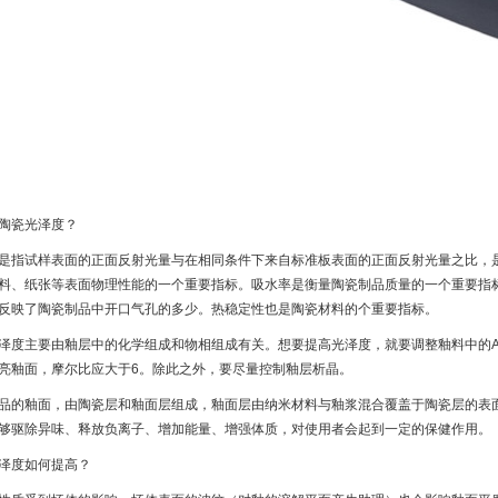
陶瓷光泽度？
是指试样表面的正面反射光量与在相同条件下来自标准板表面的正面反射光量之比，
料、纸张等表面物理性能的一个重要指标。吸水率是衡量陶瓷制品质量的一个重要指
反映了陶瓷制品中开口气孔的多少。热稳定性也是陶瓷材料的个重要指标。
泽度主要由釉层中的化学组成和物相组成有关。想要提高光泽度，就要调整釉料中的Al2O
亮釉面，摩尔比应大于6。除此之外，要尽量控制釉层析晶。
品的釉面，由陶瓷层和釉面层组成，釉面层由纳米材料与釉浆混合覆盖于陶瓷层的表
够驱除异味、释放负离子、增加能量、增强体质，对使用者会起到一定的保健作用。
泽度如何提高？