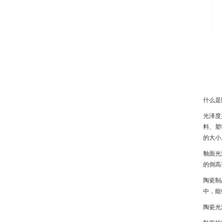
什么是
光泽度
料、塑
的大小
釉面光
的倒高
陶瓷制
中，能
陶瓷光