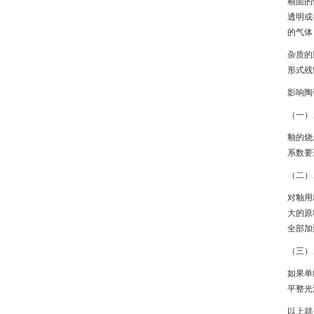
釉面的
透明或
的气体
杂质的
形式残
影响陶
（一）
釉的烧
系数要
（二）
对釉用
大的原
全部加
（三）
如果单
平整光
以上就