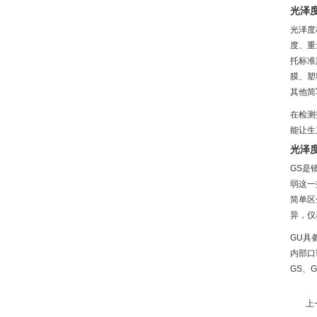
光泽
光泽度
度、重
托标准
膜、塑
其他简
在检测
能让生
光泽
GS是
弱这一
简单区
异，仪
GU具
内部口
GS、
上