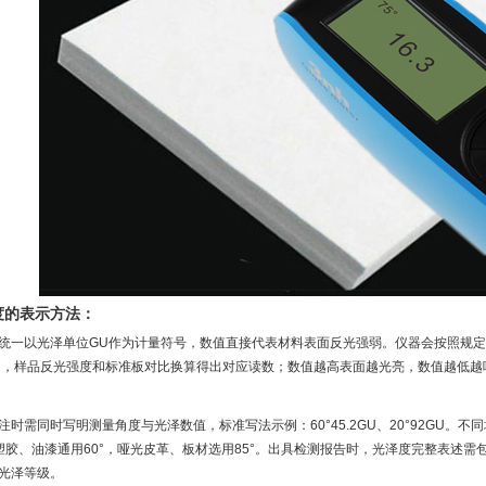
度的表示方法：
统一以光泽单位GU作为计量符号，数值直接代表材料表面反光强弱。仪器会按照规
GU，样品反光强度和标准板对比换算得出对应读数；数值越高表面越光亮，数值越低
注时需同时写明测量角度与光泽数值，标准写法示例：60°45.2GU、20°92GU
，塑胶、油漆通用60°，哑光皮革、板材选用85°。出具检测报告时，光泽度完整表述
光泽等级。