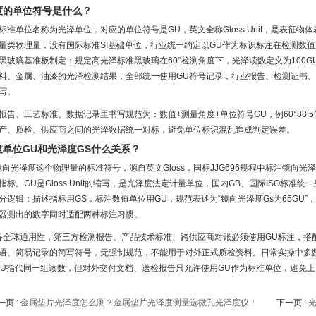
度的单位符号是什么？
标准单位名称为光泽单位，对应的单位符号是GU，英文全称Gloss Unit，是表征
量类物理量，没有国际标准SI基础单位，行业统一约定以GU作为标识标注在检测数值后
黑玻璃基准板制定：规定高光泽标准黑玻璃在60°检测角度下，光泽读数定义为100
料、金属、油漆的光泽检测结果，全部统一使用GU符号记录，行业报告、检测证书
写。
报告、工艺标准、数据记录里书写规范为：数值+测量角度+单位符号GU，例60°88.
产、质检、供应商之间的光泽数据统一对标，避免单位标识混乱造成判定误差。
度单位GU和光泽度GS什么关系？
镜向光泽度这个物理量的标准符号，源自英文Gloss，国标JJG696规程中标注镜向
指标。GU是Gloss Unit的缩写，是光泽度法定计量单位，国内GB、国际ISO标准
分逻辑：描述指标用GS，标注数值单位用GU，规范表述为“镜向光泽度Gs为65GU
器测出的数字同时适配两种标注习惯。
备全球通用性，第三方检测报告、产品技术标准、跨供应商对账必须使用GU标注，搭
语、简易记录的简写符号，无强制规范，不能用于对外正式质检资料。日常实操中多
GU指代同一组读数，但对外交付文档、送检报告只允许使用GU作为标准单位，避免
一页 :
金属垫片光泽度怎么测？金属垫片光泽度测量选微孔光泽度仪！
下一页 :
光