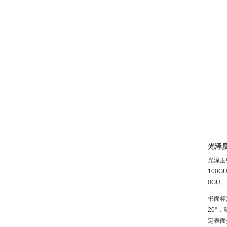
光泽
光泽度
100
0GU。
书面标
20°
定表面