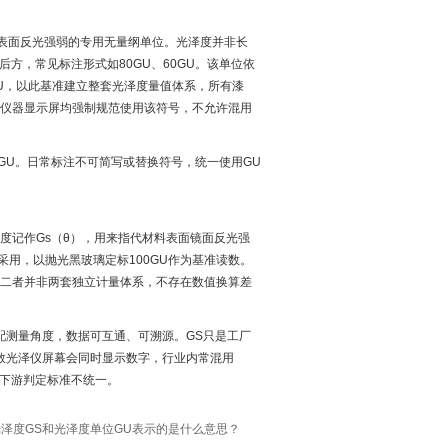
物体表面反光强弱的专用无量纲单位。光泽度并非长
方，常见标注形式如80GU、60GU。该单位依
GU，以此基准建立整套光泽度量值体系，所有漆
、仪器显示屏均强制规范使用该符号，不允许混用
5GU。日常标注不可简写或替换符号，统一使用GU
光泽度记作Gs（θ），用来指代材料表面镜面反光强
统一采用，以抛光黑玻璃定标100GU作为基准读数。
”，二者并非两套独立计量体系，不存在数值换算差
配测量角度，数据可互通、可溯源。GS只是工厂
数光泽仪屏幕会同时显示数字，行业内常混用
上下游判定标准不统一。
泽度GS和光泽度单位GU表示的是什么意思？