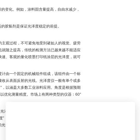
量的变化。例如，涂料固含量提高，自由水减少，
适的胶黏剂是保证光泽度稳定的前提。
的主观过程，不可避免地受到诸如人的视觉、疲劳
也就随之提高，传统的检测方法已越来越不能适应
快速、客观的量化喷墨打印纸涂层的光泽度，就可
度计由一个固定的机械组件组成，该组件由一个标
接收从表面反射的光线。光泽度仪一般有单个或多
85°，以涵盖大多数工业涂料应用。角度是根据预期
° 以优化测量精度。市场上有两种类型的仪器：60°
泽度仪开始测量。如果结果是在10-70GU，该
度”，并应使用85°的角度进行测量。如果大于
体的光泽度数值，就可以对喷墨打印纸涂层的光泽度