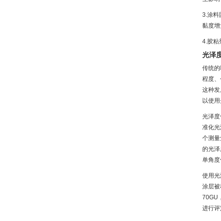
3.涂
黏度增
4.胶
光泽
传统的
程度、
这种发
以使用
光泽度
准化光
个测量
的光泽
单角度
使用光
涂层被
70G
进行评