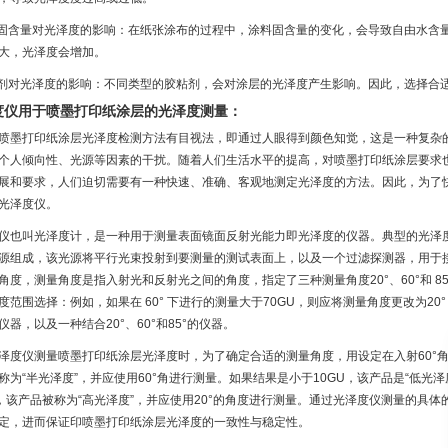
料固含量对光泽度的影响：在纸张涂布的过程中，涂料固含量的变化，会导致自由水含
大，光泽度会增加。
粘剂对光泽度的影响：不同类型的胶粘剂，会对涂层的光泽度产生影响。因此，选择合
度仪用于喷墨打印纸涂层的光泽度测量：
喷墨打印纸涂层光泽度检测方法有目视法，即通过人眼得到颜色知觉，这是一种复杂
个人倾向性、光源等因素的干扰。随着人们生活水平的提高，对喷墨打印纸涂层要求
展和要求，人们迫切需要有一种快速、准确、客观地测定光泽度的方法。因此，为了
光泽度仪。
仪也叫光泽度计，是一种用于测量表面镜面反射光能力即光泽度的仪器。典型的光泽
源组成，该光源将平行光束投射到要测量的测试表面上，以及一个过滤探测器，用于
角度，测量角度是指入射光和反射光之间的角度，指定了三种测量角度20°、60°和 
度范围选择：例如，如果在 60° 下进行的测量大于70GU，则应将测量角度更改为20
仪器，以及一种结合20°、60°和85°的仪器。
泽度仪测量喷墨打印纸涂层光泽度时，为了确定合适的测量角度，用设定在入射60°角光
称为“半光泽度”，并应使用60°角进行测量。如果结果是小于10GU，该产品是“低光泽
U，该产品被称为“高光泽度”，并应使用20°的角度进行测量。通过光泽度仪测量的具
定，进而保证印喷墨打印纸涂层光泽度的一致性与稳定性。