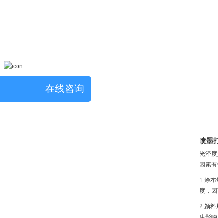
在线咨询
喷墨
光泽度
因素有
1.涂
度，因
2.颜
生影响