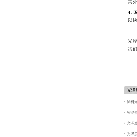
其
4.
以
光
我
光泽
涂料
智能
光泽度
光泽度