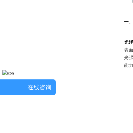
一
光
表
光
能
在线咨询