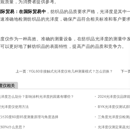
外观质量，为消费者提供参考。
 国际贸易：在国际贸易中
，纺织品的品质要求严格，光泽度是其中
快速准确地检测纺织品的光泽度，确保产品符合相关标准和客户要
泽度仪作为一种高效、准确的测量设备，在纺织品光泽度的测量中
们可以更好地了解纺织品的表面特性，提高产品的品质和竞争力。
上一页 :
YGL60非接触式光泽度仪有几种测量模式？怎么切换？
下一页
度仪相关
光泽度怎么划分？影响涂料光泽度的因素有哪些？
2024光泽度仪品牌
型光泽度仪使用方法
BYK光泽度仪测试原
计20度60度85度测量原理与角度选择
三角度光泽度仪检测
60%什么意思？
光泽度仪测定果蔬光