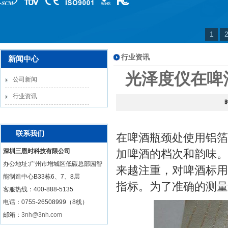
1
行业资讯
新闻中心
光泽度仪在啤
公司新闻
行业资讯
联系我们
在啤酒瓶颈处使用铝箔
深圳三恩时科技有限公司
加啤酒的档次和韵味。
办公地址:广州市增城区低碳总部园智
来越注重，对啤酒标用
能制造中心B33栋6、7、8层
指标。为了准确的测量
客服热线：
400-888-5135
电话：0755-26508999（8线）
邮箱：
3nh@3nh.com