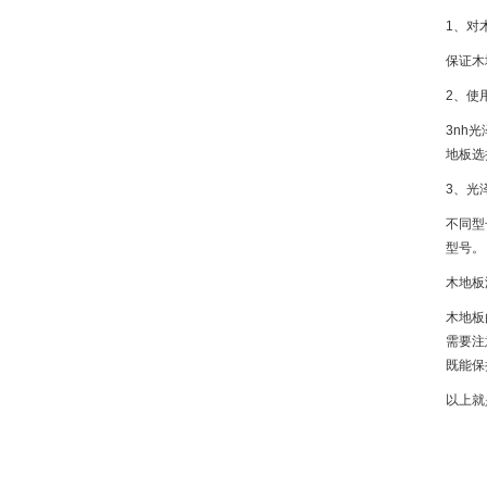
1、对
保证木
2、使
3nh
地板选
3、光
不同型
型号。
木地板
木地板
需要注
既能保
以上就