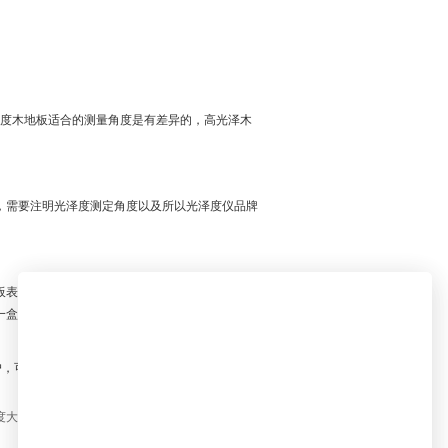
度木地板适合的测量角度是有差异的，高光泽木
，需要注明光泽度测定角度以及所以光泽度仪品牌
板表面光泽降低。因此，在平常使用木地板时，就
一盒优质的地板蜡，通过打蜡，逐渐形成保护膜，
户，可以关注我们的后续更新！
度大小的含义是什么