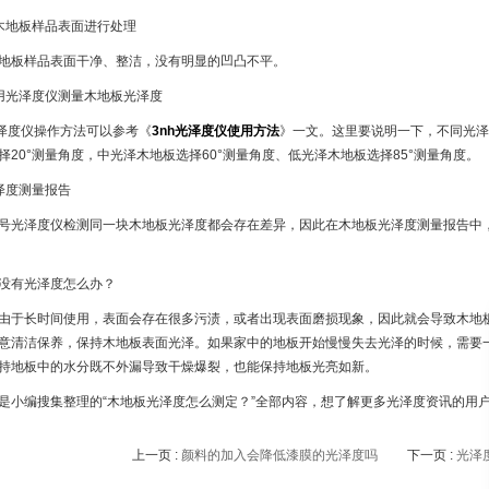
木地板样品表面进行处理
地板样品表面干净、整洁，没有明显的凹凸不平。
用光泽度仪测量木地板光泽度
光泽度仪操作方法可以参考《
3nh光泽度仪使用方法
》一文。这里要说明一下，不同光泽
择20°测量角度，中光泽木地板选择60°测量角度、低光泽木地板选择85°测量角度。
泽度测量报告
号光泽度仪检测同一块木地板光泽度都会存在差异，因此在木地板光泽度测量报告中
没有光泽度怎么办？
由于长时间使用，表面会存在很多污渍，或者出现表面磨损现象，因此就会导致木地
意清洁保养，保持木地板表面光泽。如果家中的地板开始慢慢失去光泽的时候，需要
持地板中的水分既不外漏导致干燥爆裂，也能保持地板光亮如新。
是小编搜集整理的“木地板光泽度怎么测定？”全部内容，想了解更多光泽度资讯的用
上一页 :
颜料的加入会降低漆膜的光泽度吗
下一页 :
光泽