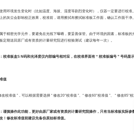
使用环境发生变化时（比如温度、海拔、湿度等剧烈变化时），仪器一定要进行校准
上的灰尘会影响校正效果，校准前，请用擦拭布擦拭标准板工作面，确认工作面干净
属于精密光学元件，要避免在光线下曝晒，要妥善保管。由于环境的因素，标准板的
板定期送回原厂或有资质的计量研究院进行校验测试（建议每年一次）。
：校准板盒S N码和光泽度仪内部编号相对应，在校准界面有 “ 校准板编号 ” 号码
准值
 修改校准值 ”，可以根据需要选择
“ 修改20°校准值 ”、“ 修改60°校准值 ”、 “ 修改8
：谨慎操作此功能，更好由原厂家或有资质的计量研究院操作，只有当标准板实际参
改！修改标准值前建议先备份原始标准值。