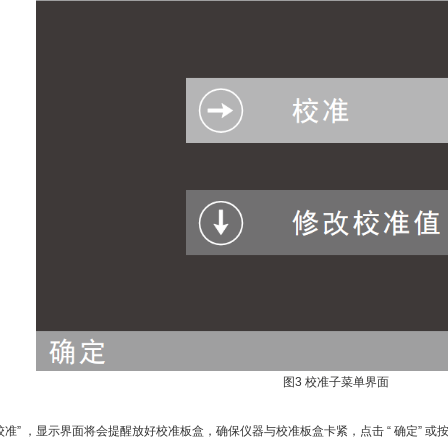
图3 校准子菜单界面
“校准” ，显示界面将会提醒放好校准板盒，确保仪器与校准板盒卡紧，点击 “ 确定” 或按