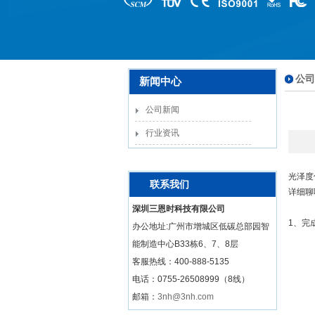
公司
新闻中心
公司新闻
行业资讯
光泽度
联系我们
详细聊
深圳三恩时科技有限公司
1、完
办公地址:广州市增城区低碳总部园智
能制造中心B33栋6、7、8层
客服热线：
400-888-5135
电话：0755-26508999（8线）
邮箱：
3nh@3nh.com