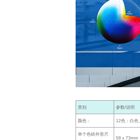
类别
参数/说明
颜色：
12色：白
单个色砖外形尺
58 x 73m