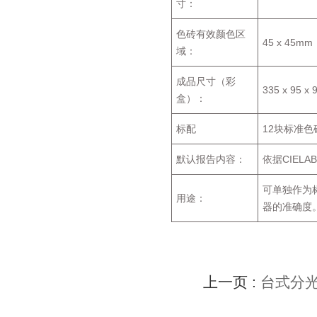
寸：
色砖有效颜色区
45 x 45mm
域：
成品尺寸（彩
335 x 95 x
盒）：
标配
12块标准
默认报告内容：
依据CIELA
可单独作为标
用途：
器的准确度
上一页 :
台式分光