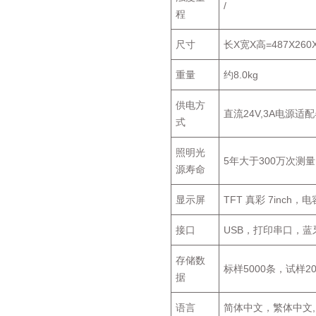
/
程
尺寸
长X宽X高=487X260
重量
约8.0kg
供电方
直流24V,3A电源适
式
照明光
5年大于300万次测量
源寿命
显示屏
TFT 真彩 7inch，
接口
USB，打印串口，蓝
存储数
标样5000条，试样20
据
语言
简体中文，繁体中文,En