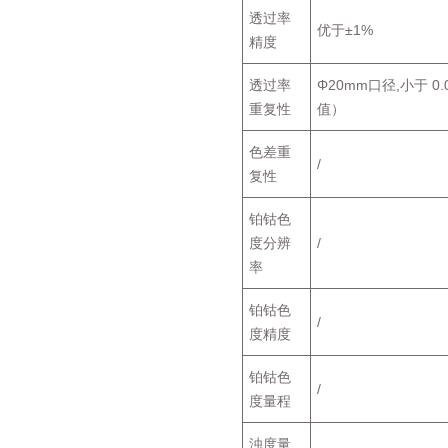
透过率
优于±1%
精度
透过率
Φ20mm口径,小于 
重复性
值）
色差重
/
复性
铂钴色
度分辨
/
率
铂钴色
/
度精度
铂钴色
/
度量程
浊度量