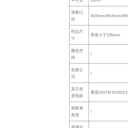
半带宽
10nm
测量口
Φ20mm/Φ15mm/
径
样品尺
厚度小于105mm
寸
颜色空
/
间
色差公
/
式
其它色
雾度(ASTM D1003/
度指标
观察者
/
角度
观测光