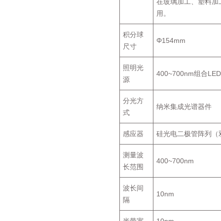
在玻璃加工、塑料加
用。
积分球
Φ154mm
尺寸
照明光
400~700nm组合LE
源
分光方
纳米集成光谱器件
式
感应器
硅光电二极管阵列（
测量波
400~700nm
长范围
波长间
10nm
隔