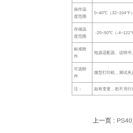
操作温
0~40℃（32~104°F
度范围
存储温
-20~50℃（-4~122
度范围
标准附
电源适配器、说明书
件
可选附
微型打印机，测试夹
件
注：
如有变更，恕不另行
上一页 :
PS4