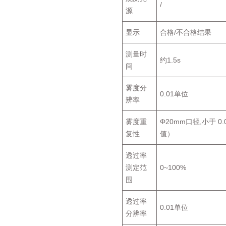
/
源
显示
合格/不合格结果
测量时
约1.5s
间
雾度分
0.01单位
辨率
雾度重
Φ20mm口径,小于 
复性
值）
透过率
测定范
0~100%
围
透过率
0.01单位
分辨率