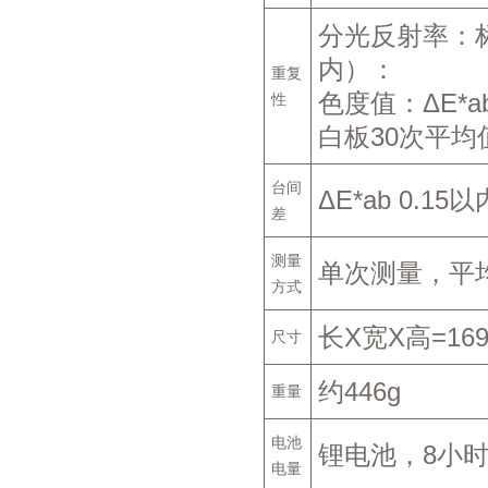
分光反射率：标准
内）：
重复
色度值：ΔE*a
性
白板30次平均
台间
ΔE*ab 0.
差
测量
单次测量，平均
方式
长X宽X高=169
尺寸
约446g
重量
电池
锂电池，8小时内
电量