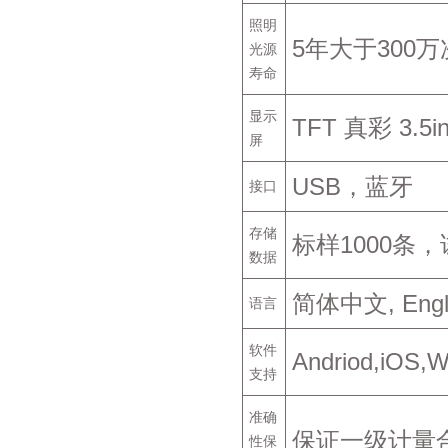
照明
5年大于300
光源
寿命
显示
TFT 真彩 3.
屏
USB，蓝牙
接口
存储
标样1000条，
数据
简体中文, Eng
语言
软件
Andriod,iO
支持
准确
保证一级计量
性保