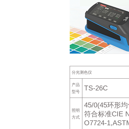
分光测色仪
产品
TS-26C
型号
45/0(45环形
照明
符合标准CIE No.
方式
O7724-1,ASTM