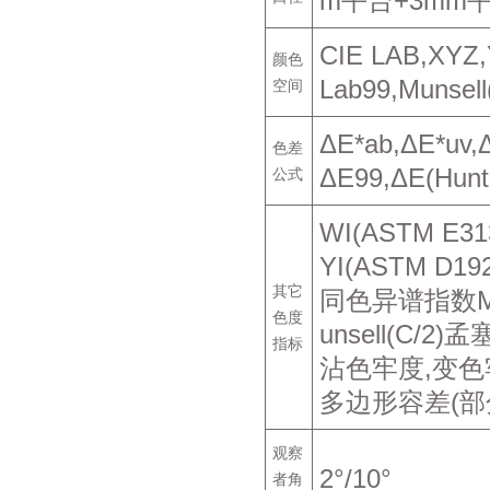
m平台+3mm平
CIE LAB,XYZ,
颜色
Lab99,Munsell
空间
ΔE*ab,ΔE*uv,Δ
色差
ΔE99,ΔE(Hunt
公式
WI(ASTM E31
YI(ASTM D19
其它
同色异谱指数MI，
色度
unsell(C/2)
指标
沾色牢度,变色
多边形容差(部
观察
2°/10°
者角