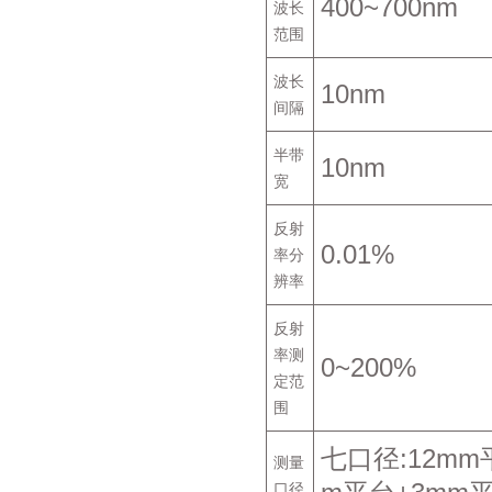
400~700nm
波长
范围
波长
10nm
间隔
半带
10nm
宽
反射
0.01%
率分
辨率
反射
率测
0~200%
定范
围
七口径:12mm
测量
口径